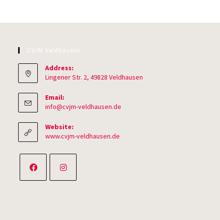
CVJM Veldhausen
Address:
Lingener Str. 2, 49828 Veldhausen
Email:
Opens
info@cvjm-veldhausen.de
in
your
Website:
application
www.cvjm-veldhausen.de
Opens
Opens
in
in
a
a