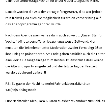
dann den Geburtstagskuchen für unser Geburtstagskind Marie.
Danach wurden die AGs der Vortage fortgesetzt, dies war jedoch
rein freiwillig da auch die Möglichkeit zur freien Vorbereitung auf
das Abendprogramm geboten wurde.
Nach dem Abendessen war es dann auch soweit… „Unser Star für
Vechta“ öffnete seine Türen beziehungsweise Zeltwand. Hier
mussten die Teilnehmer unter Moderation zweier Fernsehgrößen
ihre Einlagen präsentieren. Am Ende gaben natürlich auch die Leiter
eine kleine Gesangseinlage zum Besten. Im Anschluss dazu wurde
die Aftershowparty eingeleitet und der letzte Tag der Freizeit
wurde gebührend gefeiert!
P.S.: Es gab in der Nacht keinerlei Fahnenklaueraktivitäten
#Ja(hn)siehängtnoch
Eure Nachteulen Nico, Jara & Jaron #DasbestekamdochzumSchluss