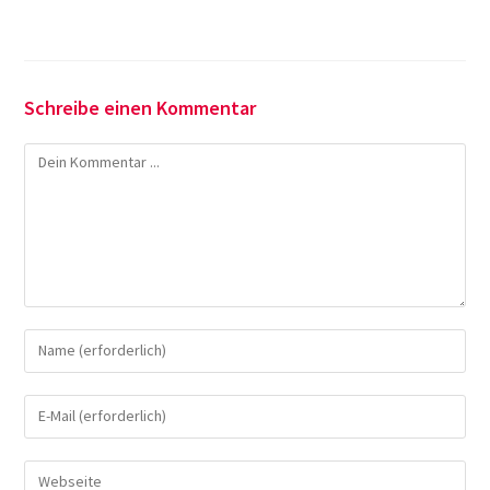
Schreibe einen Kommentar
Kommentieren
Gib
deinen
Namen
Gib
oder
deine
Benutzernamen
E-
Gib
zum
Mail-