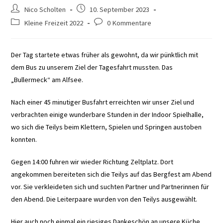
Beitrags-
Beitrag
Nico Scholten
10. September 2023
Autor:
veröffentlicht:
Beitrags-
Beitrags-
Kleine Freizeit 2022
0 Kommentare
Kategorie:
Kommentare:
Der Tag startete etwas früher als gewohnt, da wir pünktlich mit
dem Bus zu unserem Ziel der Tagesfahrt mussten. Das
„Bullermeck“ am Alfsee.
Nach einer 45 minutiger Busfahrt erreichten wir unser Ziel und
verbrachten einige wunderbare Stunden in der Indoor Spielhalle,
wo sich die Teilys beim Klettern, Spielen und Springen austoben
konnten.
Gegen 14:00 fuhren wir wieder Richtung Zeltplatz. Dort
angekommen bereiteten sich die Teilys auf das Bergfest am Abend
vor. Sie verkleideten sich und suchten Partner und Partnerinnen für
den Abend. Die Leiterpaare wurden von den Teilys ausgewählt.
Hier auch noch einmal ein riesiges Dankeschön an unsere Küche