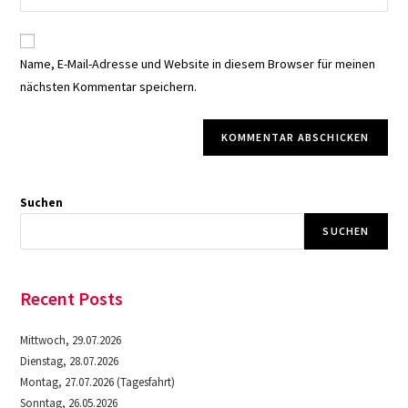
deine
Kommentieren
Adresse
Website-
ein
zum
URL
Name, E-Mail-Adresse und Website in diesem Browser für meinen
Kommentieren
ein
nächsten Kommentar speichern.
ein
(optional)
Suchen
SUCHEN
Recent Posts
Mittwoch, 29.07.2026
Dienstag, 28.07.2026
Montag, 27.07.2026 (Tagesfahrt)
Sonntag, 26.05.2026