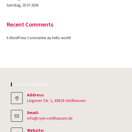
Samstag, 25.07.2026
Recent Comments
A WordPress Commenter
zu
Hello world!
CVJM Veldhausen
Address:
Lingener Str. 2, 49828 Veldhausen
Email:
Opens
info@cvjm-veldhausen.de
in
your
Website: