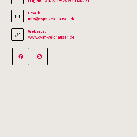
Lingener Str. 2, 49828 Veldhausen
Email:
Opens
info@cvjm-veldhausen.de
in
your
Website:
application
www.cvjm-veldhausen.de
Opens
Opens
in
in
a
a
new
new
tab
tab