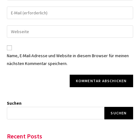
Namen
Gib
oder
deine
Benutzernamen
E-
Gib
zum
Mail-
deine
Kommentieren
Adresse
Website-
ein
zum
URL
Name, E-Mail-Adresse und Website in diesem Browser für meinen
Kommentieren
ein
nächsten Kommentar speichern.
ein
(optional)
Suchen
SUCHEN
Recent Posts