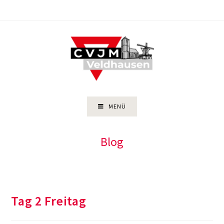
Zum
Inhalt
springen
MENÜ
Blog
Tag 2 Freitag