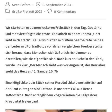
Beitrags-
Beitrag
Sven Lefers
8. September 2023
Autor:
veröffentlicht:
Beitrags-
Beitrags-
Große Freizeit 2022
0 Kommentare
Kategorie:
Kommentare:
Wir starteten mit einem leckeren Frühstück in den Tag. Gestärkt
und motiviert folgte die erste Bibelarbeit mit dem Thema „Gott
liebt mich / dich“. Die Teilys durften mit Filtern bearbeitete Selfies
der Leiter mit Portraitfotos von ihnen vergleichen. Hierbei stellte
sich heraus, dass Menschen sich äußerlich nicht immer so
darstellen, wie sie eigentlich sind. Nach kurzer Suche in der Bibel,
wurde uns klar: „Der Mensch sieht was vor Augen ist, der Herr aber
sieht das Herz an.“ 1. Samuel 16, 7b
Eine Möglichkeit ein Stück seiner Persönlichkeit wortwörtlich auf
der Haut zu tragen sind Tattoos. In unserem Fall aus Henna
Tattoofarbe. Nach anfänglichem Zögern ließen die Teilys ihrer
Kreativität freien Lauf.