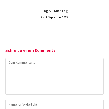
Tag 5 – Montag
8. September 2023
Schreibe einen Kommentar
Kommentieren
Gib
deinen