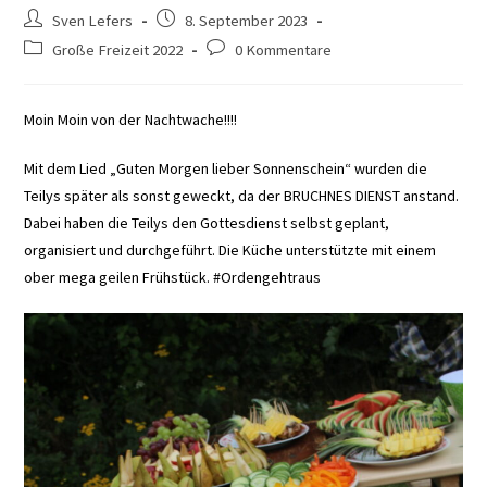
Beitrags-
Beitrag
Sven Lefers
8. September 2023
Autor:
veröffentlicht:
Beitrags-
Beitrags-
Große Freizeit 2022
0 Kommentare
Kategorie:
Kommentare:
Moin Moin von der Nachtwache!!!!
Mit dem Lied „Guten Morgen lieber Sonnenschein“ wurden die
Teilys später als sonst geweckt, da der BRUCHNES DIENST anstand.
Dabei haben die Teilys den Gottesdienst selbst geplant,
organisiert und durchgeführt. Die Küche unterstützte mit einem
ober mega geilen Frühstück. #Ordengehtraus