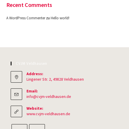
Recent Comments
A WordPress Commenter
zu
Hello world!
CVJM Veldhausen
Address:
Lingener Str. 2, 49828 Veldhausen
Email:
Opens
info@cvjm-veldhausen.de
in
your
Website:
application
www.cvjm-veldhausen.de