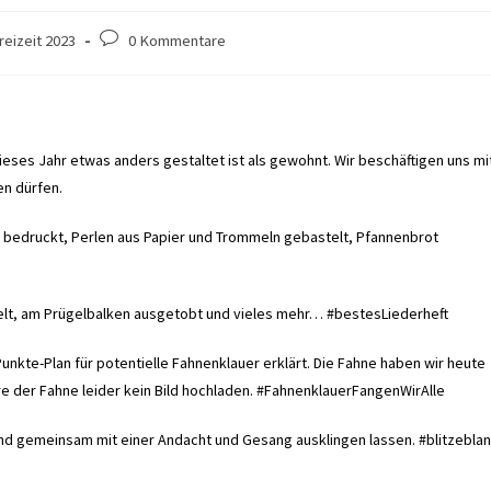
Beitrags-
reizeit 2023
0 Kommentare
Kommentare:
ieses Jahr etwas anders gestaltet ist als gewohnt. Wir beschäftigen uns mi
en dürfen.
s bedruckt, Perlen aus Papier und Trommeln gebastelt, Pfannenbrot
ielt, am Prügelbalken ausgetobt und vieles mehr… #bestesLiederheft
te-Plan für potentielle Fahnenklauer erklärt. Die Fahne haben wir heute
e der Fahne leider kein Bild hochladen. #FahnenklauerFangenWirAlle
nd gemeinsam mit einer Andacht und Gesang ausklingen lassen. #blitzebla