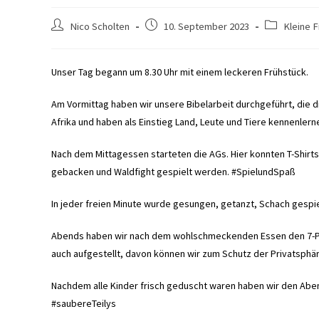
Beitrags-
Beitrag
Beitrags-
Nico Scholten
10. September 2023
Kleine F
Autor:
veröffentlicht:
Kategorie:
Unser Tag begann um 8.30 Uhr mit einem leckeren Frühstück.
Am Vormittag haben wir unsere Bibelarbeit durchgeführt, die d
Afrika und haben als Einstieg Land, Leute und Tiere kennenlern
Nach dem Mittagessen starteten die AGs. Hier konnten T-Shirt
gebacken und Waldfight gespielt werden. #SpielundSpaß
In jeder freien Minute wurde gesungen, getanzt, Schach gesp
Abends haben wir nach dem wohlschmeckenden Essen den 7-Punk
auch aufgestellt, davon können wir zum Schutz der Privatsphär
Nachdem alle Kinder frisch geduscht waren haben wir den Abe
#saubereTeilys