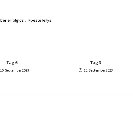
 aber erfolglos… #besteTeilys
Tag 6
Tag 3
10. September 2023
10. September 2023