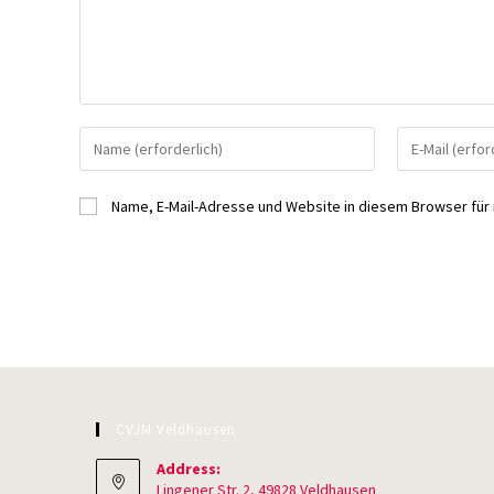
Gib
Gib
deinen
deine
Namen
E-
Name, E-Mail-Adresse und Website in diesem Browser fü
oder
Mail-
Benutzernamen
Adresse
zum
zum
Kommentieren
Kommentieren
ein
ein
CVJM Veldhausen
Address:
Lingener Str. 2, 49828 Veldhausen