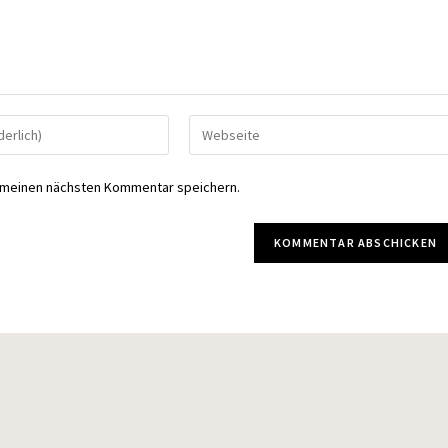
Gib
deine
Website-
r meinen nächsten Kommentar speichern.
URL
ein
(optional)