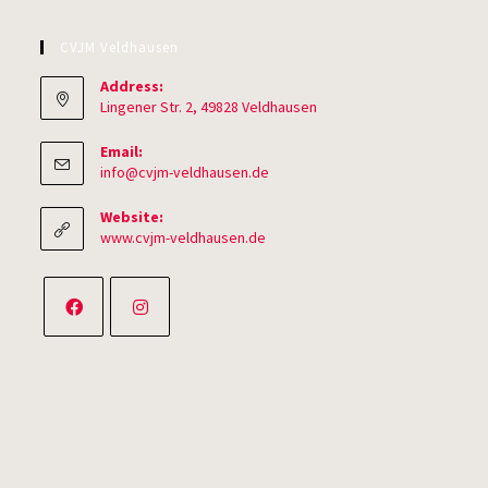
CVJM Veldhausen
Address:
Lingener Str. 2, 49828 Veldhausen
Email:
Opens
info@cvjm-veldhausen.de
in
your
Website:
application
www.cvjm-veldhausen.de
Opens
Opens
in
in
a
a
new
new
tab
tab