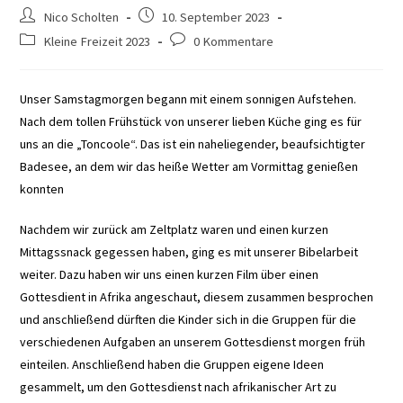
Beitrags-
Beitrag
Nico Scholten
10. September 2023
Autor:
veröffentlicht:
Beitrags-
Beitrags-
Kleine Freizeit 2023
0 Kommentare
Kategorie:
Kommentare:
Unser Samstagmorgen begann mit einem sonnigen Aufstehen.
Nach dem tollen Frühstück von unserer lieben Küche ging es für
uns an die „Toncoole“. Das ist ein naheliegender, beaufsichtigter
Badesee, an dem wir das heiße Wetter am Vormittag genießen
konnten
Nachdem wir zurück am Zeltplatz waren und einen kurzen
Mittagssnack gegessen haben, ging es mit unserer Bibelarbeit
weiter. Dazu haben wir uns einen kurzen Film über einen
Gottesdient in Afrika angeschaut, diesem zusammen besprochen
und anschließend dürften die Kinder sich in die Gruppen für die
verschiedenen Aufgaben an unserem Gottesdienst morgen früh
einteilen. Anschließend haben die Gruppen eigene Ideen
gesammelt, um den Gottesdienst nach afrikanischer Art zu