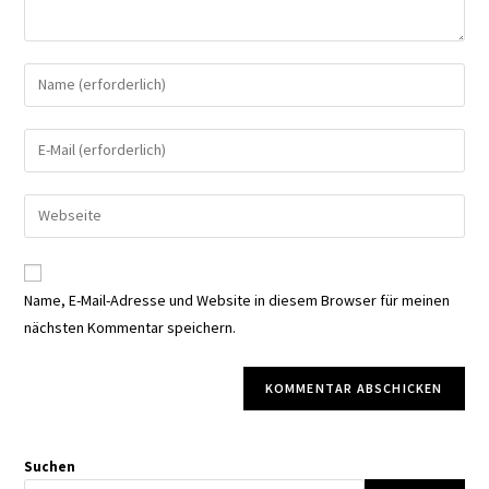
Gib
deinen
Namen
Gib
oder
deine
Benutzernamen
E-
Gib
zum
Mail-
deine
Kommentieren
Adresse
Website-
ein
zum
URL
Name, E-Mail-Adresse und Website in diesem Browser für meinen
Kommentieren
ein
nächsten Kommentar speichern.
ein
(optional)
Suchen