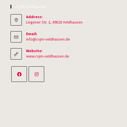
CVJM Veldhausen
Address:
Lingener Str. 2, 49828 Veldhausen
Email:
Opens
info@cvjm-veldhausen.de
in
your
Website:
application
www.cvjm-veldhausen.de
Opens
Opens
in
in
a
a
new
new
tab
tab