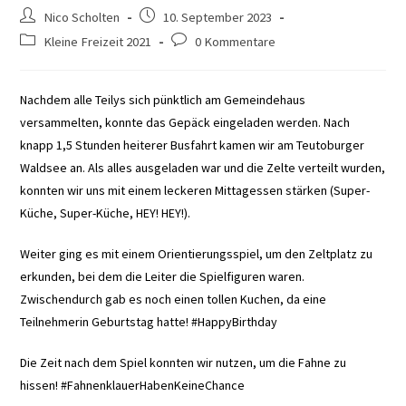
Beitrags-
Beitrag
Nico Scholten
10. September 2023
Autor:
veröffentlicht:
Beitrags-
Beitrags-
Kleine Freizeit 2021
0 Kommentare
Kategorie:
Kommentare:
Nachdem alle Teilys sich pünktlich am Gemeindehaus
versammelten, konnte das Gepäck eingeladen werden. Nach
knapp 1,5 Stunden heiterer Busfahrt kamen wir am Teutoburger
Waldsee an. Als alles ausgeladen war und die Zelte verteilt wurden,
konnten wir uns mit einem leckeren Mittagessen stärken (Super-
Küche, Super-Küche, HEY! HEY!).
Weiter ging es mit einem Orientierungsspiel, um den Zeltplatz zu
erkunden, bei dem die Leiter die Spielfiguren waren.
Zwischendurch gab es noch einen tollen Kuchen, da eine
Teilnehmerin Geburtstag hatte! #HappyBirthday
Die Zeit nach dem Spiel konnten wir nutzen, um die Fahne zu
hissen! #FahnenklauerHabenKeineChance