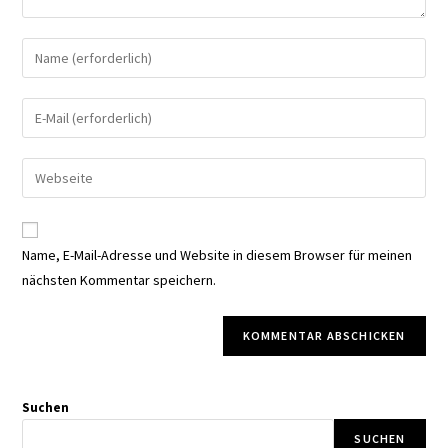
Gib
deinen
Namen
Gib
oder
deine
Benutzernamen
E-
Gib
zum
Mail-
deine
Kommentieren
Adresse
Website-
ein
zum
URL
Name, E-Mail-Adresse und Website in diesem Browser für meinen
Kommentieren
ein
nächsten Kommentar speichern.
ein
(optional)
Suchen
SUCHEN